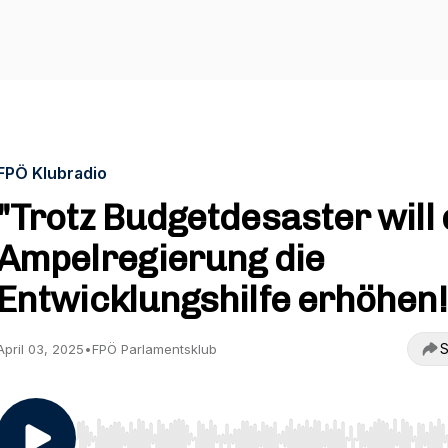
FPÖ Klubradio
"Trotz Budgetdesaster will 
Ampelregierung die
Entwicklungshilfe erhöhen!
S
April 03, 2025
•
FPÖ Parlamentsklub