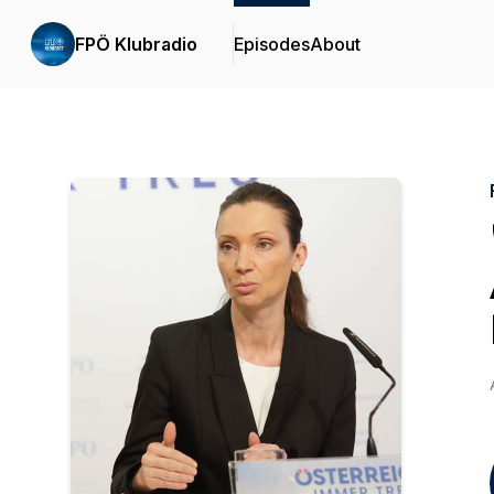
FPÖ Klubradio
Episodes
About