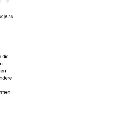
r end. Hold shift to jump forward or backward.
00
|
5:36
 die
en
ien
andere
ormen