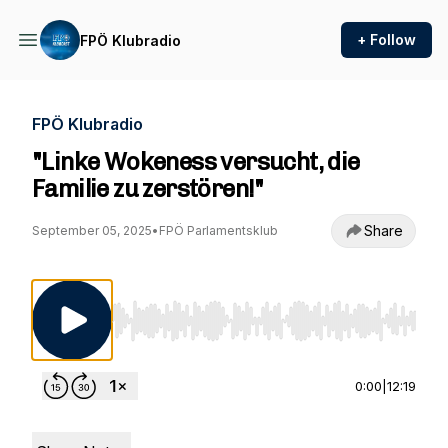
+ Follow
FPÖ Klubradio
FPÖ Klubradio
"Linke Wokeness versucht, die
Familie zu zerstören!"
Share
September 05, 2025
•
FPÖ Parlamentsklub
Use Left/Right to seek, Home/End to jump to st
0:00
|
12:19