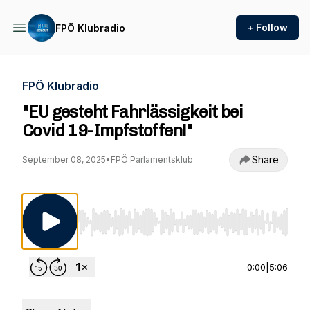
+ Follow
FPÖ Klubradio
FPÖ Klubradio
"EU gesteht Fahrlässigkeit bei
Covid 19-Impfstoffen!"
Share
September 08, 2025
•
FPÖ Parlamentsklub
Use Left/Right to seek, Home/End to jump to st
0:00
|
5:06