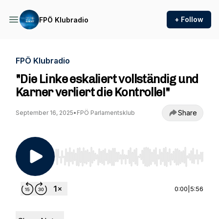
+ Follow
FPÖ Klubradio
FPÖ Klubradio
"Die Linke eskaliert vollständig und
Karner verliert die Kontrolle!"
Share
September 16, 2025
•
FPÖ Parlamentsklub
Use Left/Right to seek, Home/End to jump to st
0:00
|
5:56