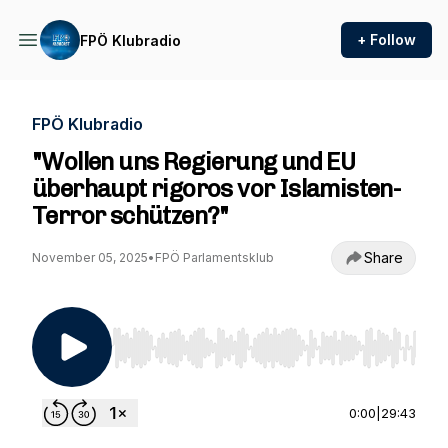
+ Follow
FPÖ Klubradio
FPÖ Klubradio
"Wollen uns Regierung und EU
überhaupt rigoros vor Islamisten-
Terror schützen?"
Share
November 05, 2025
•
FPÖ Parlamentsklub
Use Left/Right to seek, Home/End to jump to st
0:00
|
29:43