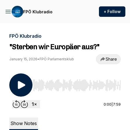
+ Follow
FPÖ Klubradio
FPÖ Klubradio
"Sterben wir Europäer aus?"
Share
January 15, 2026
•
FPÖ Parlamentsklub
Use Left/Right to seek, Home/End to jump to st
0:00
|
7:59
Show Notes